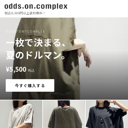
税込8,000円以上送料無料！
ODDS*ON*COMPLEX
一枚で決まる、
夏のドルマン。
¥5,500
税込
今すぐ購入する