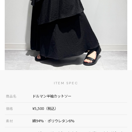
ITEM SPEC
ドルマン半袖カットソー
商品名
¥5,500（税込）
価格
綿94% · ポリウレタン6%
素材